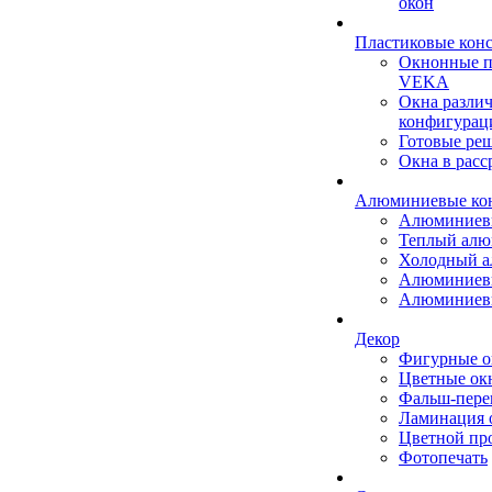
окон
Пластиковые кон
Окнонные 
VEKA
Окна разли
конфигурац
Готовые ре
Окна в расс
Алюминиевые ко
Алюминиев
Теплый ал
Холодный 
Алюминиев
Алюминиев
Декор
Фигурные о
Цветные ок
Фальш-пере
Ламинация 
Цветной пр
Фотопечать