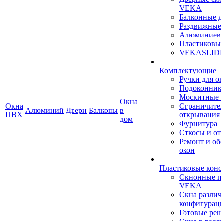
VEKA
Балконные 
Раздвижные
Алюминиев
Пластиковы
VEKASLID
Комплектующие
Ручки для о
Подоконни
Москитные 
Окна
Окна
Ограничите
Алюминий
Двери
Балконы
в
ПВХ
открывания
дом
Фурнитура
Откосы и о
Ремонт и о
окон
Пластиковые кон
Окнонные 
VEKA
Окна разли
конфигурац
Готовые ре