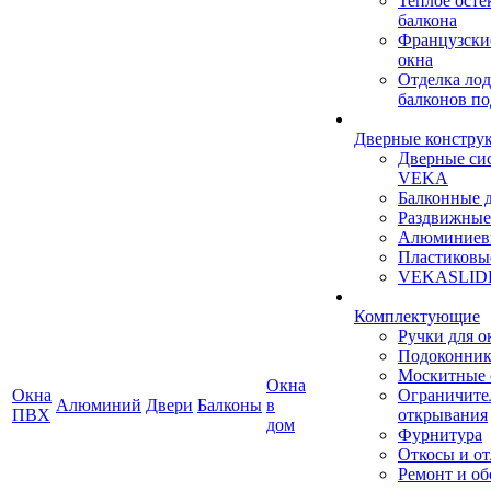
Теплое осте
балкона
Французски
окна
Отделка ло
балконов по
Дверные констру
Дверные си
VEKA
Балконные 
Раздвижные
Алюминиев
Пластиковы
VEKASLID
Комплектующие
Ручки для о
Подоконни
Москитные 
Окна
Окна
Ограничите
Алюминий
Двери
Балконы
в
ПВХ
открывания
дом
Фурнитура
Откосы и о
Ремонт и о