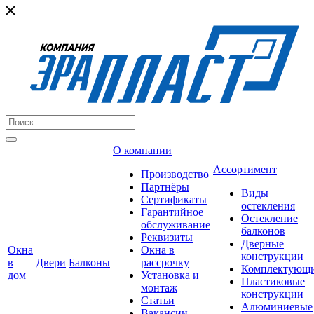
О компании
Ассортимент
Производство
Партнёры
Виды
Сертификаты
остекления
Гарантийное
Остекление
обслуживание
балконов
Реквизиты
Дверные
Окна
Окна в
конструкции
в
Двери
Балконы
рассрочку
Комплектующ
дом
Установка и
Пластиковые
монтаж
конструкции
Статьи
Алюминиевые
Вакансии