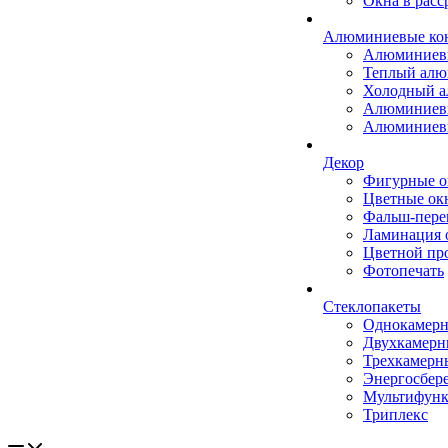
Окна в расс
Алюминиевые ко
Алюминиев
Теплый ал
Холодный 
Алюминиев
Алюминиев
Декор
Фигурные о
Цветные ок
Фальш-пере
Ламинация 
Цветной пр
Фотопечать
Стеклопакеты
Однокамер
Двухкамер
Трехкамерн
Энергосбер
Мультифун
Триплекс