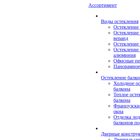
Ассортимент
Виды остекления
Остекление
Остекление 
веранд
Остекление 
Остекление 
алюминия
Офисные пе
Панорамное
Остекление балко
Холодное о
балкона
Теплое осте
балкона
Французски
окна
Отделка ло
балконов по
Дверные констру
Дверные си