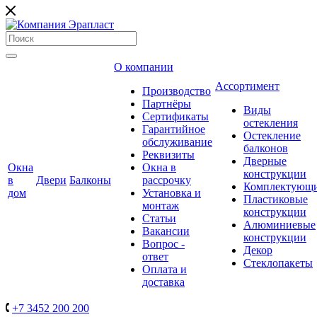
О компании
Ассортимент
Производство
Партнёры
Виды
Сертификаты
остекления
Гарантийное
Остекление
обслуживание
балконов
Реквизиты
Дверные
Окна
Окна в
конструкции
в
Двери
Балконы
рассрочку
Комплектующ
дом
Установка и
Пластиковые
монтаж
конструкции
Статьи
Алюминиевые
Вакансии
конструкции
Вопрос -
Декор
ответ
Стеклопакеты
Оплата и
доставка
+7 3452 200 200