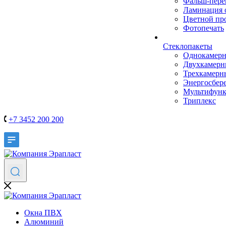
Фальш-пере
Ламинация 
Цветной пр
Фотопечать
Стеклопакеты
Однокамер
Двухкамер
Трехкамерн
Энергосбер
Мультифун
Триплекс
+7 3452 200 200
Окна ПВХ
Алюминий