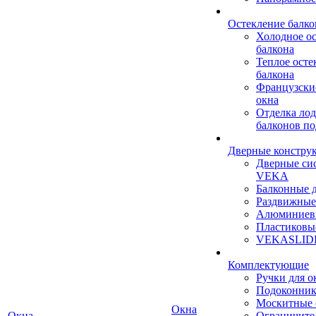
Остекление балко
Холодное о
балкона
Теплое осте
балкона
Французски
окна
Отделка ло
балконов по
Дверные констру
Дверные си
VEKA
Балконные 
Раздвижные
Алюминиев
Пластиковы
VEKASLID
Комплектующие
Ручки для о
Подоконни
Москитные 
Окна
Окна
Ограничите