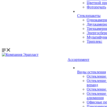
Цветной пр
Фотопечать
Стеклопакеты
Однокамер
Двухкамер
Трехкамерн
Энергосбер
Мультифун
Триплекс
Ассортимент
Виды остекления
Остекление
Остекление 
веранд
Остекление 
Остекление 
алюминия
Офисные пе
Панорамное