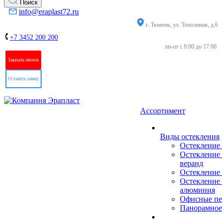
Поиск
info@eraplast72.ru
г. Тюмень, ул. Тополиная, д.6
+7 3452 200 200
пн-пт с 8:00 до 17:00
Заказать звонок
Оставить заявку
Ассортимент
Виды остекления
Остекление
Остекление 
веранд
Остекление 
Остекление 
алюминия
Офисные пе
Панорамное