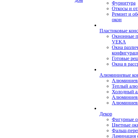
дом
Фурнитура
Откосы и о
Ремонт и о
окон
Пластиковые кон
Окнонные 
VEKA
Окна разли
конфигурац
Готовые ре
Окна в расс
Алюминиевые ко
Алюминиев
Теплый ал
Холодный 
Алюминиев
Алюминиев
Декор
Фигурные о
Цветные ок
Фальш-пере
Ламинация 