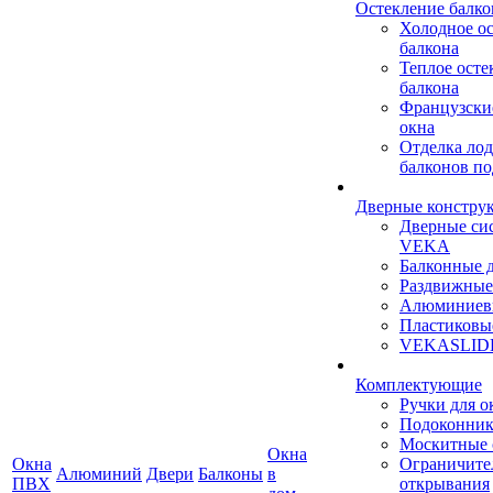
Остекление балко
Холодное о
балкона
Теплое осте
балкона
Французски
окна
Отделка ло
балконов по
Дверные констру
Дверные си
VEKA
Балконные 
Раздвижные
Алюминиев
Пластиковы
VEKASLID
Комплектующие
Ручки для о
Подоконни
Москитные 
Окна
Окна
Ограничите
Алюминий
Двери
Балконы
в
ПВХ
открывания