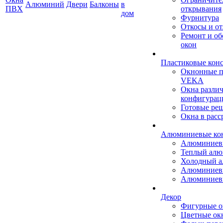
Алюминий
Двери
Балконы
в
ПВХ
открывания
дом
Фурнитура
Откосы и о
Ремонт и о
окон
Пластиковые кон
Окнонные 
VEKA
Окна разли
конфигурац
Готовые ре
Окна в расс
Алюминиевые ко
Алюминиев
Теплый ал
Холодный 
Алюминиев
Алюминиев
Декор
Фигурные о
Цветные ок