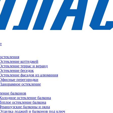
т
остекления
Остекление коттеджей
Остекление террас и веранд
Остекление беседок
Остекление фасадов из алюминия
Офисные перегородки
Панорамное остекление
ление балконов
Холодное остекление балкона
Теплое остекление балкона
Французские балконы и окна
Отделка лоджий и балконов под ключ