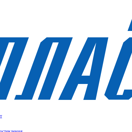
т
остекления