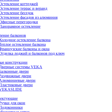
Остекление коттеджей
Остекление террас и веранд
Остекление беседок
Остекление фасадов из алюминия
Офисные перегородки
Панорамное остекление
ление балконов
Холодное остекление балкона
Теплое остекление балкона
Французские балконы и окна
Отделка лоджий и балконов под ключ
ые конструкции
Дверные системы VEKA
Балконные двери
Раздвижные двери
Алюминиевые двери
Пластиковые двери
VEKASLIDE
лектующие
Ручки для окон
Подоконники
Москитные сетки