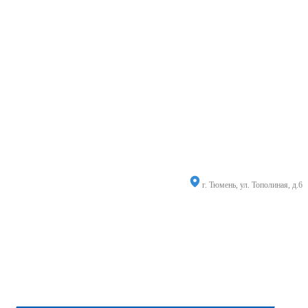
г. Тюмень, ул. Тополиная, д.6