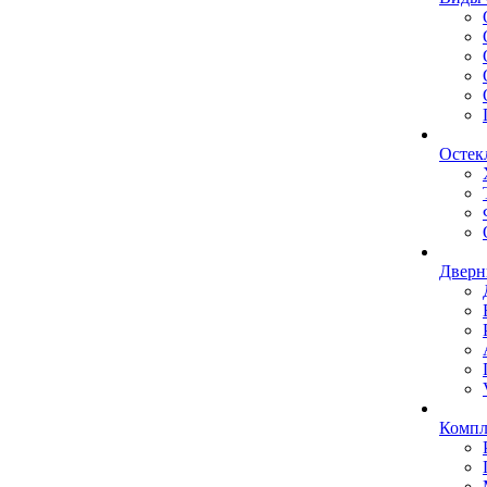
Остек
Дверн
Комп