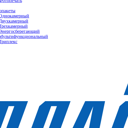
Фотопечать
опакеты
Однокамерный
Двухкамерный
Трехкамерный
Энергосберегающий
Мультифункциональный
Триплекс