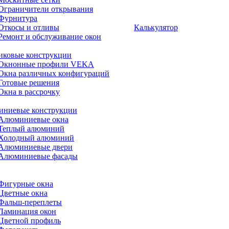
Ограничители открывания
Фурнитура
Откосы и отливы
Калькулятор
Ремонт и обслуживание окон
иковые конструкции
Окнонные профили VEKA
Окна различных конфигураций
Готовые решения
Окна в рассрочку
ниевые конструкции
Алюминиевые окна
Теплый алюминий
Холодный алюминий
Алюминиевые двери
Алюминиевые фасады
Фигурные окна
Цветные окна
Фальш-переплеты
Ламинация окон
Цветной профиль