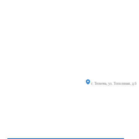
г. Тюмень, ул. Тополиная, д.6