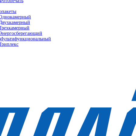
Фотопечать
опакеты
Однокамерный
Двухкамерный
Трехкамерный
Энергосберегающий
Мультифункциональный
Триплекс