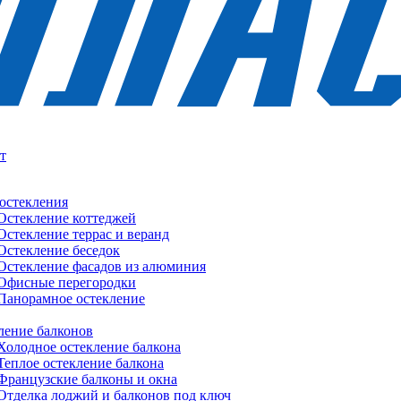
т
остекления
Остекление коттеджей
Остекление террас и веранд
Остекление беседок
Остекление фасадов из алюминия
Офисные перегородки
Панорамное остекление
ление балконов
Холодное остекление балкона
Теплое остекление балкона
Французские балконы и окна
Отделка лоджий и балконов под ключ