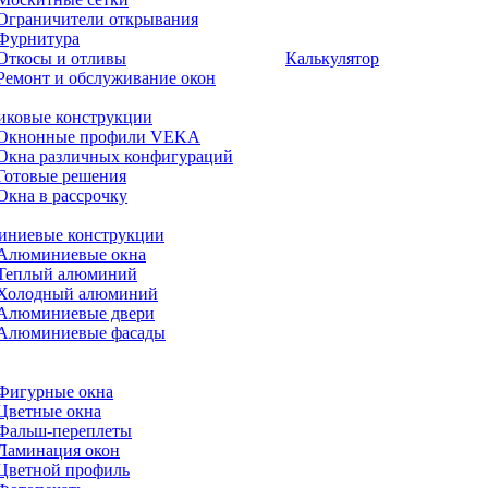
Ограничители открывания
Фурнитура
Откосы и отливы
Калькулятор
Ремонт и обслуживание окон
иковые конструкции
Окнонные профили VEKA
Окна различных конфигураций
Готовые решения
Окна в рассрочку
ниевые конструкции
Алюминиевые окна
Теплый алюминий
Холодный алюминий
Алюминиевые двери
Алюминиевые фасады
Фигурные окна
Цветные окна
Фальш-переплеты
Ламинация окон
Цветной профиль