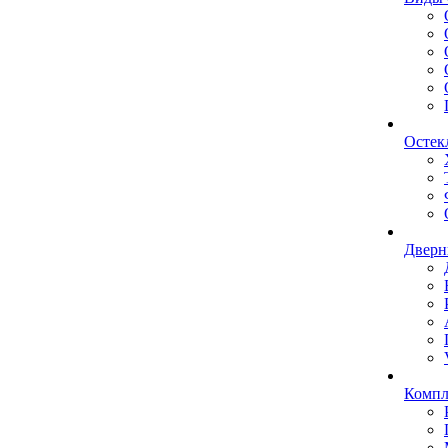
Остек
Дверн
Комп