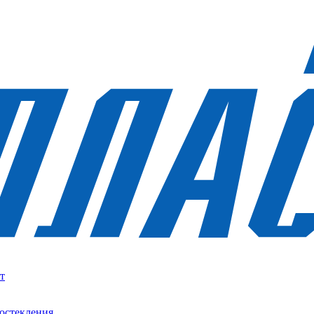
т
остекления