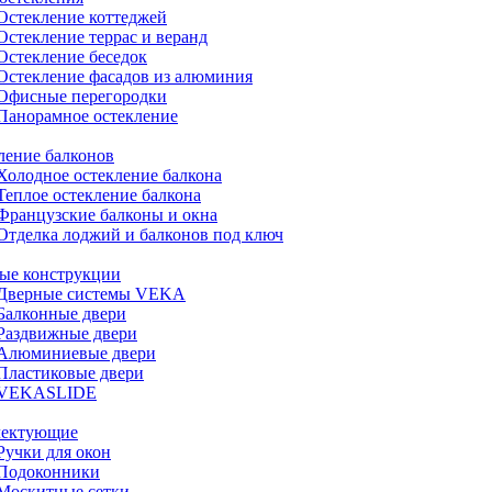
Остекление коттеджей
Остекление террас и веранд
Остекление беседок
Остекление фасадов из алюминия
Офисные перегородки
Панорамное остекление
ление балконов
Холодное остекление балкона
Теплое остекление балкона
Французские балконы и окна
Отделка лоджий и балконов под ключ
ые конструкции
Дверные системы VEKA
Балконные двери
Раздвижные двери
Алюминиевые двери
Пластиковые двери
VEKASLIDE
лектующие
Ручки для окон
Подоконники
Москитные сетки