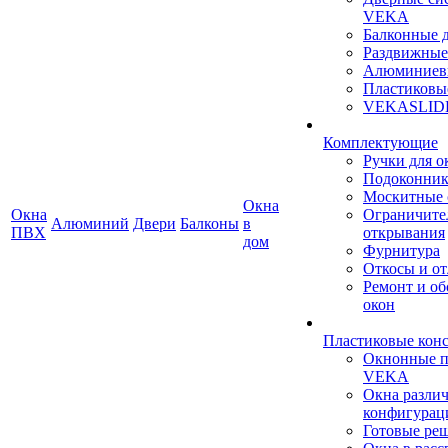
VEKA
Балконные 
Раздвижные
Алюминиев
Пластиковы
VEKASLID
Комплектующие
Ручки для о
Подоконни
Москитные 
Окна
Окна
Ограничите
Алюминий
Двери
Балконы
в
ПВХ
открывания
дом
Фурнитура
Откосы и о
Ремонт и о
окон
Пластиковые кон
Окнонные 
VEKA
Окна разли
конфигурац
Готовые ре