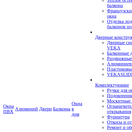
Теплое осте
балкона
Французски
окна
Отделка ло
балконов по
Дверные констру
Дверные си
VEKA
Балконные 
Раздвижные
Алюминиев
Пластиковы
VEKASLID
Комплектующие
Ручки для о
Подоконни
Москитные 
Окна
Окна
Ограничите
Алюминий
Двери
Балконы
в
ПВХ
открывания
дом
Фурнитура
Откосы и о
Ремонт и о