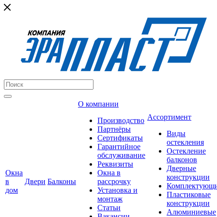
О компании
Ассортимент
Производство
Партнёры
Виды
Сертификаты
остекления
Гарантийное
Остекление
обслуживание
балконов
Реквизиты
Дверные
Окна
Окна в
конструкции
в
Двери
Балконы
рассрочку
Комплектующ
дом
Установка и
Пластиковые
монтаж
конструкции
Статьи
Алюминиевые
Вакансии