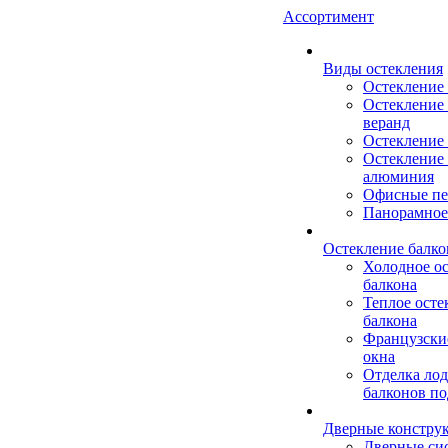
Ассортимент
Виды остекления
Остекление
Остекление 
веранд
Остекление 
Остекление 
алюминия
Офисные пе
Панорамное
Остекление балко
Холодное о
балкона
Теплое осте
балкона
Французски
окна
Отделка ло
балконов по
Дверные констру
Дверные си