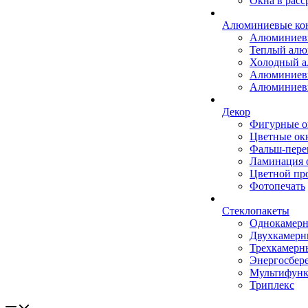
Окна в расс
Алюминиевые ко
Алюминиев
Теплый ал
Холодный 
Алюминиев
Алюминиев
Декор
Фигурные о
Цветные ок
Фальш-пере
Ламинация 
Цветной пр
Фотопечать
Стеклопакеты
Однокамер
Двухкамер
Трехкамерн
Энергосбер
Мультифун
Триплекс