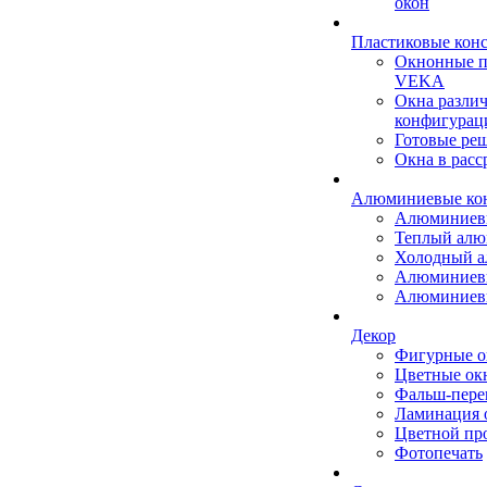
окон
Пластиковые кон
Окнонные 
VEKA
Окна разли
конфигурац
Готовые ре
Окна в расс
Алюминиевые ко
Алюминиев
Теплый ал
Холодный 
Алюминиев
Алюминиев
Декор
Фигурные о
Цветные ок
Фальш-пере
Ламинация 
Цветной пр
Фотопечать