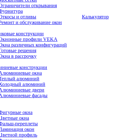
Ограничители открывания
Фурнитура
Откосы и отливы
Калькулятор
Ремонт и обслуживание окон
иковые конструкции
Окнонные профили VEKA
Окна различных конфигураций
Готовые решения
Окна в рассрочку
ниевые конструкции
Алюминиевые окна
Теплый алюминий
Холодный алюминий
Алюминиевые двери
Алюминиевые фасады
Фигурные окна
Цветные окна
Фальш-переплеты
Ламинация окон
Цветной профиль