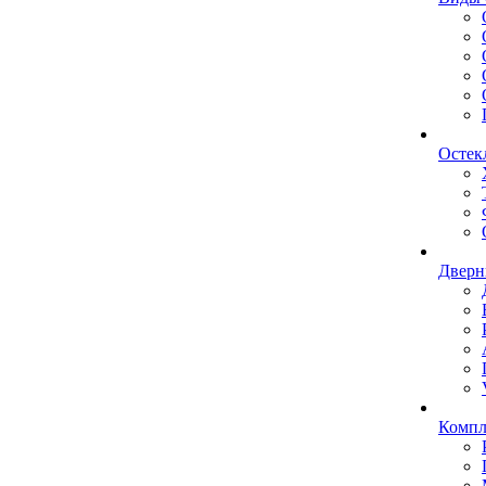
Остек
Дверн
Комп