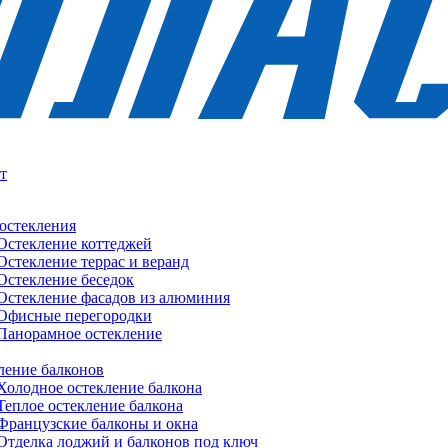
т
остекления
Остекление коттеджей
Остекление террас и веранд
Остекление беседок
Остекление фасадов из алюминия
Офисные перегородки
Панорамное остекление
ление балконов
Холодное остекление балкона
Теплое остекление балкона
Французские балконы и окна
Отделка лоджий и балконов под ключ