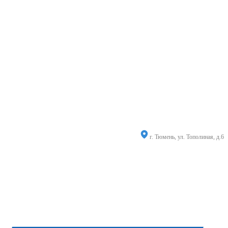
г. Тюмень, ул. Тополиная, д.6