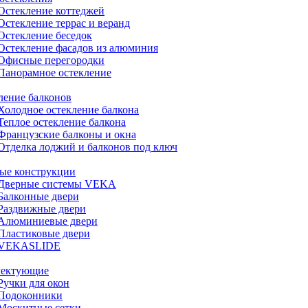
Остекление коттеджей
Остекление террас и веранд
Остекление беседок
Остекление фасадов из алюминия
Офисные перегородки
Панорамное остекление
ление балконов
Холодное остекление балкона
Теплое остекление балкона
Французские балконы и окна
Отделка лоджий и балконов под ключ
ые конструкции
Дверные системы VEKA
Балконные двери
Раздвижные двери
Алюминиевые двери
Пластиковые двери
VEKASLIDE
лектующие
Ручки для окон
Подоконники
Москитные сетки