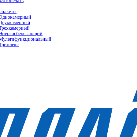
Фотопечать
опакеты
Однокамерный
Двухкамерный
Трехкамерный
Энергосберегающий
Мультифункциональный
Триплекс