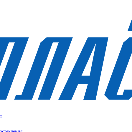
т
остекления