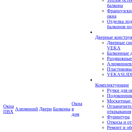
Теплое осте
балкона
Французски
окна
Отделка ло
балконов по
Дверные констру
Дверные си
VEKA
Балконные 
Раздвижные
Алюминиев
Пластиковы
VEKASLID
Комплектующие
Ручки для о
Подоконни
Москитные 
Окна
Окна
Ограничите
Алюминий
Двери
Балконы
в
ПВХ
открывания
дом
Фурнитура
Откосы и о
Ремонт и о