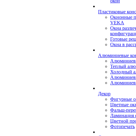
окон
Пластиковые кон
Окнонные 
VEKA
Окна разли
конфигурац
Готовые ре
Окна в расс
Алюминиевые ко
Алюминиев
Теплый ал
Холодный 
Алюминиев
Алюминиев
Декор
Фигурные о
Цветные ок
Фальш-пере
Ламинация 
Цветной пр
Фотопечать