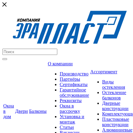
О компании
Ассортимент
Производство
Партнёры
Виды
Сертификаты
остекления
Гарантийное
Остекление
обслуживание
балконов
Реквизиты
Дверные
Окна
Окна в
конструкции
в
Двери
Балконы
рассрочку
Комплектующ
дом
Установка и
Пластиковые
монтаж
конструкции
Статьи
Алюминиевые
Вакансии