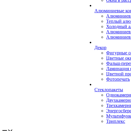
Окна в расс
Алюминиевые ко
Алюминиев
Теплый ал
Холодный 
Алюминиев
Алюминиев
Декор
Фигурные о
Цветные ок
Фальш-пере
Ламинация 
Цветной пр
Фотопечать
Стеклопакеты
Однокамер
Двухкамер
Трехкамерн
Энергосбер
Мультифун
Триплекс