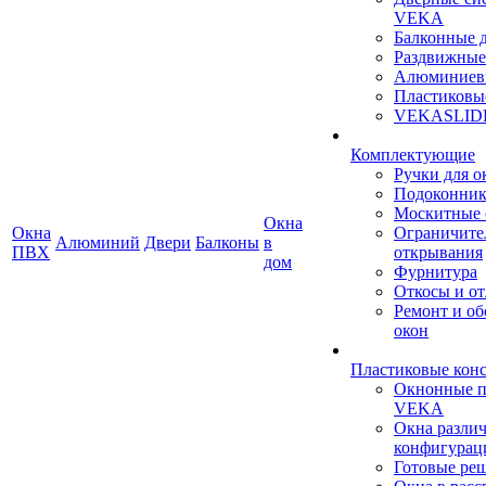
VEKA
Балконные 
Раздвижные
Алюминиев
Пластиковы
VEKASLID
Комплектующие
Ручки для о
Подоконни
Москитные 
Окна
Окна
Ограничите
Алюминий
Двери
Балконы
в
ПВХ
открывания
дом
Фурнитура
Откосы и о
Ремонт и о
окон
Пластиковые кон
Окнонные 
VEKA
Окна разли
конфигурац
Готовые ре