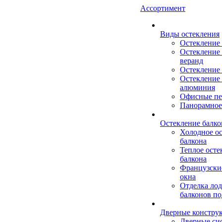
Ассортимент
Виды остекления
Остекление
Остекление 
веранд
Остекление 
Остекление 
алюминия
Офисные пе
Панорамное
Остекление балко
Холодное о
балкона
Теплое осте
балкона
Французски
окна
Отделка ло
балконов по
Дверные констру
Дверные си