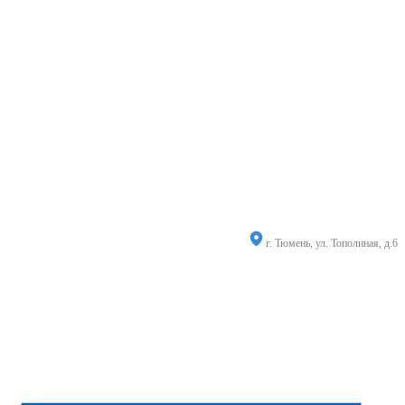
г. Тюмень, ул. Тополиная, д.6