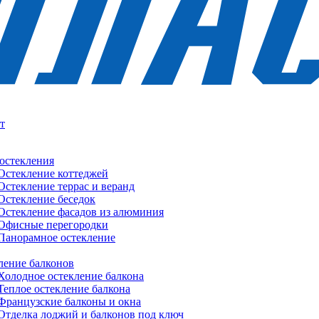
т
остекления
Остекление коттеджей
Остекление террас и веранд
Остекление беседок
Остекление фасадов из алюминия
Офисные перегородки
Панорамное остекление
ление балконов
Холодное остекление балкона
Теплое остекление балкона
Французские балконы и окна
Отделка лоджий и балконов под ключ