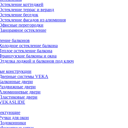
Остекление коттеджей
Остекление террас и веранд
Остекление беседок
Остекление фасадов из алюминия
Офисные перегородки
Панорамное остекление
ление балконов
Холодное остекление балкона
Теплое остекление балкона
Французские балконы и окна
Отделка лоджий и балконов под ключ
ые конструкции
Дверные системы VEKA
Балконные двери
Раздвижные двери
Алюминиевые двери
Пластиковые двери
VEKASLIDE
лектующие
Ручки для окон
Подоконники
Москитные сетки