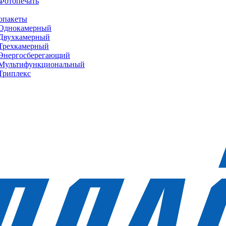
Фотопечать
опакеты
Однокамерный
Двухкамерный
Трехкамерный
Энергосберегающий
Мультифункциональный
Триплекс