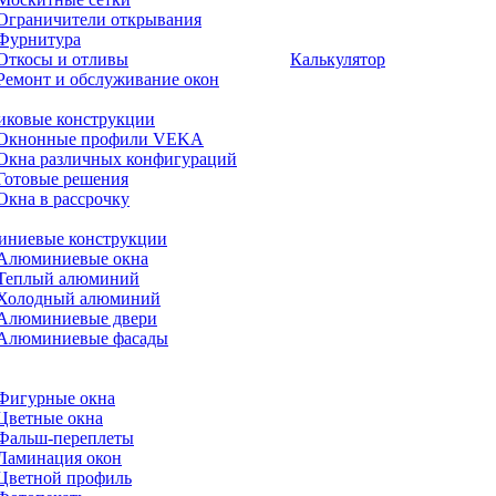
Ограничители открывания
Фурнитура
Откосы и отливы
Калькулятор
Ремонт и обслуживание окон
иковые конструкции
Окнонные профили VEKA
Окна различных конфигураций
Готовые решения
Окна в рассрочку
ниевые конструкции
Алюминиевые окна
Теплый алюминий
Холодный алюминий
Алюминиевые двери
Алюминиевые фасады
Фигурные окна
Цветные окна
Фальш-переплеты
Ламинация окон
Цветной профиль