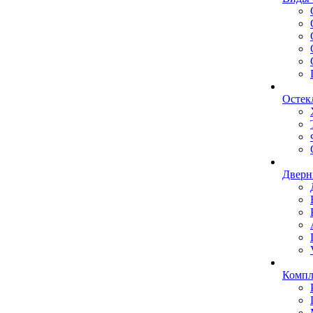
Остек
Дверн
Комп