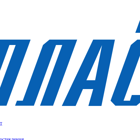
т
остекления